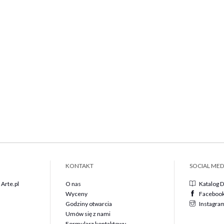
KONTAKT
SOCIAL MED
Arte.pl
O nas
Katalog 
Wyceny
Faceboo
Godziny otwarcia
Instagra
Umów się z nami
Formularz kontaktowy