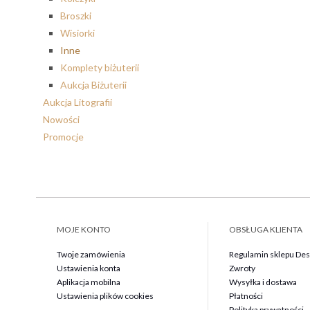
Broszki
Wisiorki
Inne
Komplety biżuterii
Aukcja Biżuterii
Aukcja Litografii
Nowości
Promocje
MOJE KONTO
OBSŁUGA KLIENTA
Twoje zamówienia
Regulamin sklepu Des 
Ustawienia konta
Zwroty
Aplikacja mobilna
Wysyłka i dostawa
Ustawienia plików cookies
Płatności
Polityka prywatności