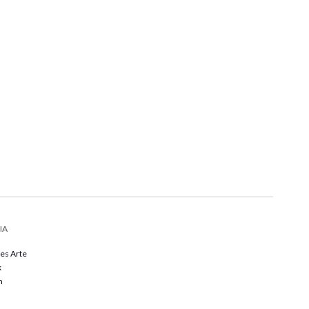
IA
Des Arte
k
m