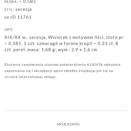
~ 0,585
PRÓBA:
secesja
STYL:
ID 11761
NR
OPIS
XIX/XX w., secesja, Wisiorek z motywem liści, złoto pr.
~ 0,585, 1 szt. szmaragd w formie kropli ~ 0,33 ct, 8
szt. pereł, masa: 1,68 g; wym.: 2,9 x 1,6 cm
Złożenie zamówienia stanowi potwierdzenie KLIENTA odnośnie
zapoznania się i akceptacji opisu obiektu znajdującym się na
stronie internetowej sklepu.
MOJE KONTO