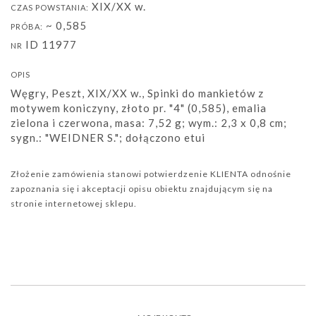
XIX/XX w.
CZAS POWSTANIA:
~ 0,585
PRÓBA:
ID 11977
NR
OPIS
Węgry, Peszt, XIX/XX w., Spinki do mankietów z
motywem koniczyny, złoto pr. "4" (0,585), emalia
zielona i czerwona, masa: 7,52 g; wym.: 2,3 x 0,8 cm;
sygn.: "WEIDNER S."; dołączono etui
Złożenie zamówienia stanowi potwierdzenie KLIENTA odnośnie
zapoznania się i akceptacji opisu obiektu znajdującym się na
stronie internetowej sklepu.