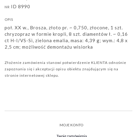
ID 8990
NR
OPIS
poł. XX w., Brosza, złoto pr. ~ 0,750, złocone, 1 szt.
chryzopraz w formie kropli, 8 szt. diamentów ł. ~ 0,16
ct H-I/VS-Si, zielona emalia, masa: 4,39 g; wym.: 4,8 x
2,5 cm; możliwość demontażu wisiorka
Złożenie zamówienia stanowi potwierdzenie KLIENTA odnośnie
zapoznania się i akceptacji opisu obiektu znajdującym się na
stronie internetowej sklepu.
MOJE KONTO
Twoje zamówienia