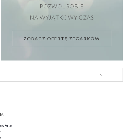
POZWÓL SOBIE
NA WYJĄTKOWY CZAS
ZOBACZ OFERTĘ ZEGARKÓW
IA
Des Arte
k
m